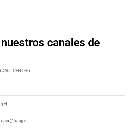
 nuestros canales de
(CALL CENTER)
g.cl
:
oper@tutag.cl