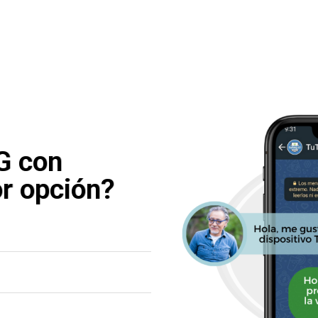
G con
or opción?